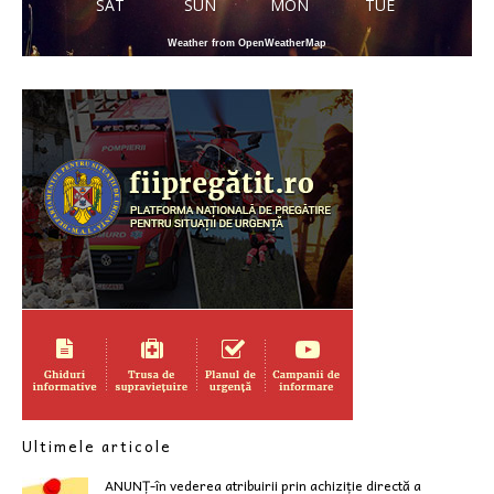
SAT
SUN
MON
TUE
Weather from OpenWeatherMap
Ultimele articole
ANUNȚ-în vederea atribuirii prin achiziție directă a