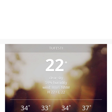
TUFESTI
22
°
clear sky
59% humidity
wind: 8m/s NNW
H 22 • L 22
34
33
34
37
°
°
°
°