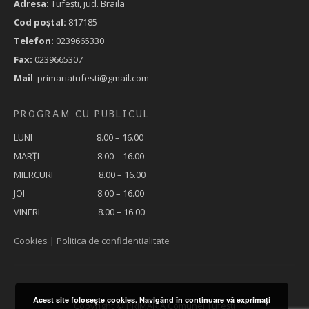
Adresa:
Tufeşti, jud. Braila
Cod poştal:
817185
Telefon:
0239665330
Fax:
0239665307
Mail
: primariatufesti@gmail.com
PROGRAM CU PUBLICUL
LUNI 8.00 – 16.00
MARȚI 8.00 – 16.00
MIERCURI 8.00 – 16.00
JOI 8.00 – 16.00
VINERI 8.00 – 16.00
Cookies
|
Politica de confidentialitate
Acest site foloseşte cookies. Navigând în continuare vă exprimaţi
Copyright © PRIMĂRIA Comunei Tufești