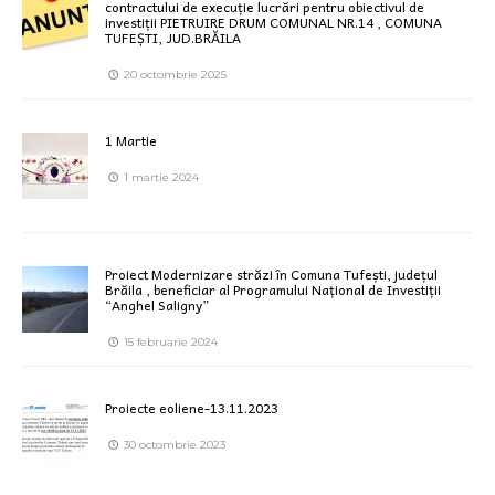
contractului de execuție lucrări pentru obiectivul de
investiții PIETRUIRE DRUM COMUNAL NR.14 , COMUNA
TUFEȘTI, JUD.BRĂILA
20 octombrie 2025
1 Martie
1 martie 2024
Proiect Modernizare străzi în Comuna Tufești, județul
Brăila , beneficiar al Programului Național de Investiții
“Anghel Saligny”
15 februarie 2024
Proiecte eoliene-13.11.2023
30 octombrie 2023