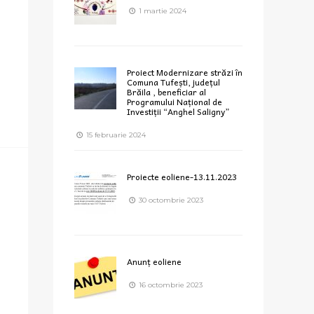
1 martie 2024
Proiect Modernizare străzi în
Comuna Tufești, județul
Brăila , beneficiar al
Programului Național de
Investiții “Anghel Saligny”
15 februarie 2024
Proiecte eoliene-13.11.2023
30 octombrie 2023
Anunț eoliene
16 octombrie 2023