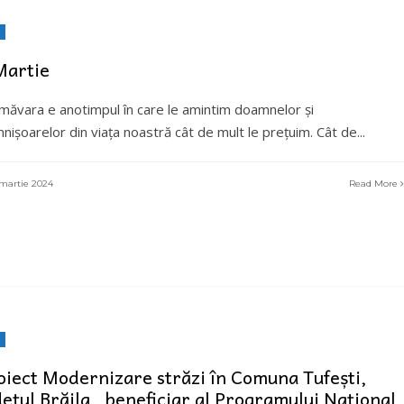
Martie
imăvara e anotimpul în care le amintim doamnelor și
nișoarelor din viața noastră cât de mult le prețuim. Cât de
...
martie 2024
Read More
oiect Modernizare străzi în Comuna Tufești,
dețul Brăila , beneficiar al Programului Național