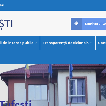
la!
Monitorul Of
i de interes public
Transparență decizională
Cons
Tufeşti