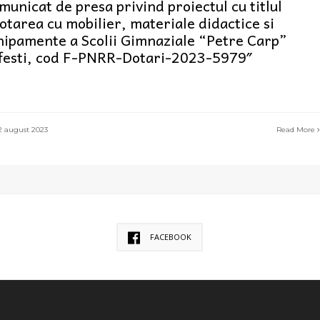
municat de presa privind proiectul cu titlul
otarea cu mobilier, materiale didactice si
hipamente a Scolii Gimnaziale “Petre Carp”
festi, cod F-PNRR-Dotari-2023-5979″
 august 2023
Read More
FACEBOOK