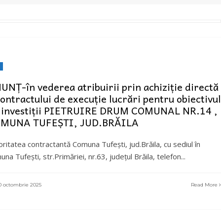
UNȚ-în vederea atribuirii prin achiziție directă
contractului de execuție lucrări pentru obiectivul
 investiții PIETRUIRE DRUM COMUNAL NR.14 ,
MUNA TUFEȘTI, JUD.BRĂILA
oritatea contractantă Comuna Tufești, jud.Brăila, cu sediul în
na Tufești, str.Primăriei, nr.63, județul Brăila, telefon
...
 octombrie 2025
Read More