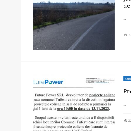
de
...
15
Stiri
Pr
...
30