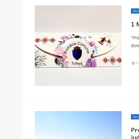
Stiri
1 
”Pr
dom
1 
Stiri
Pr
ju