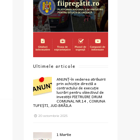
Ultimele articole
ANUNȚ-în vederea atribuirii
prin achiziție directă a
contractului de execuție
lucrări pentru obiectivul de
investiții PIETRUIRE DRUM
COMUNAL NR.14 , COMUNA
TUFEȘTI, JUD.BRĂILA
20 octombrie 2025
1 Martie