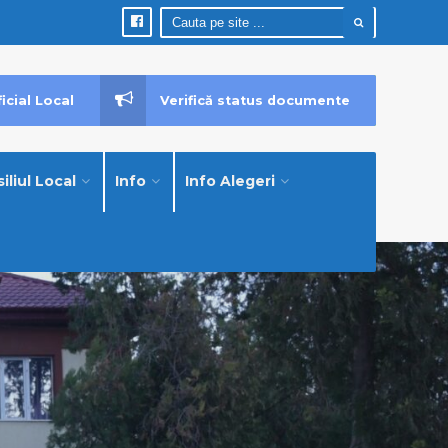
icial Local
Verifică status documente
iliul Local
Info
Info Alegeri