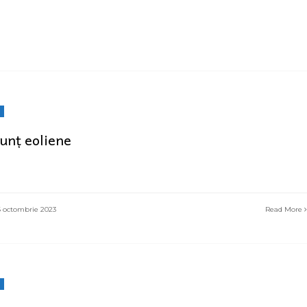
unț eoliene
 octombrie 2023
Read More