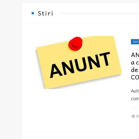
Stiri
Stiri
AN
a 
de
CO
Aut
comu
20