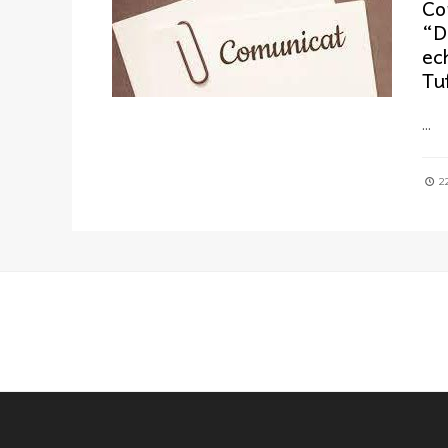
Co
“D
ec
Tu
...
22