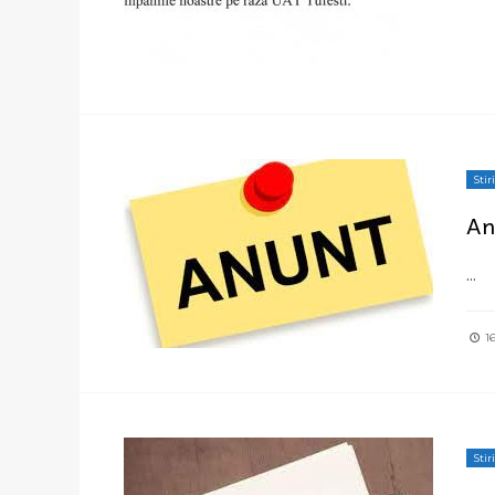
Stiri
An
...
16
Stiri