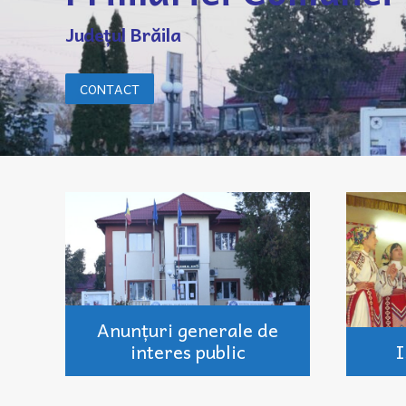
Județul Brăila
CONTACT
Anunțuri generale de
interes public
I