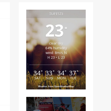
TUFESTI
23
°
clear sky
64% humidity
wind: 8m/s N
H 23 • L 23
34
33
34
37
°
°
°
°
SAT
SUN
MON
TUE
Weather from OpenWeatherMap