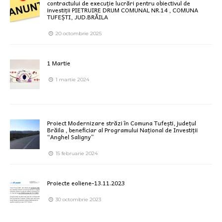
contractului de execuție lucrări pentru obiectivul de
investiții PIETRUIRE DRUM COMUNAL NR.14 , COMUNA
TUFEȘTI, JUD.BRĂILA
20 octombrie 2025
1 Martie
1 martie 2024
Proiect Modernizare străzi în Comuna Tufești, județul
Brăila , beneficiar al Programului Național de Investiții
“Anghel Saligny”
15 februarie 2024
Proiecte eoliene-13.11.2023
30 octombrie 2023