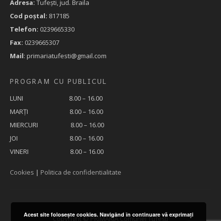
Adresa:
Tufeşti, jud. Braila
Cod poştal:
817185
Telefon:
0239665330
Fax:
0239665307
Mail
: primariatufesti@gmail.com
PROGRAM CU PUBLICUL
LUNI 8.00 – 16.00
MARȚI 8.00 – 16.00
MIERCURI 8.00 – 16.00
JOI 8.00 – 16.00
VINERI 8.00 – 16.00
Cookies
|
Politica de confidentialitate
Acest site foloseşte cookies. Navigând în continuare vă exprimaţi
Copyright © PRIMĂRIA Comunei Tufești