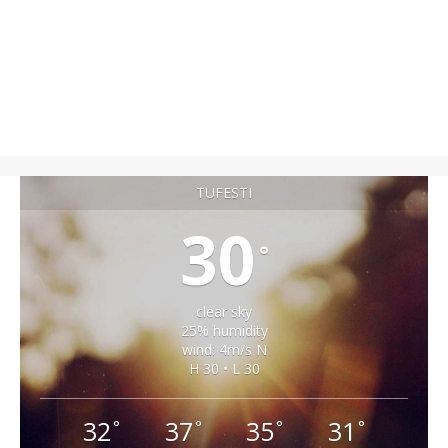
TUFESTI
30
°
clear sky
25% humidity
wind: 4m/s N
H 30 • L 30
32
37
35
31
°
°
°
°