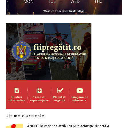
MON
TUE
WED
THU
Weather from OpenWeatherMap
Ultimele articole
ANUNȚ-în vederea atribuirii prin achiziție directă a