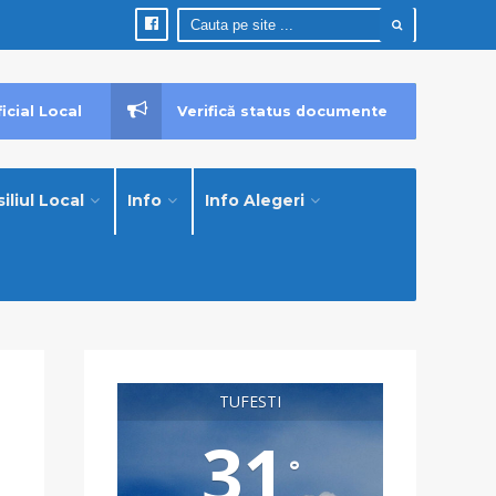
icial Local
Verifică status documente
iliul Local
Info
Info Alegeri
TUFESTI
31
°