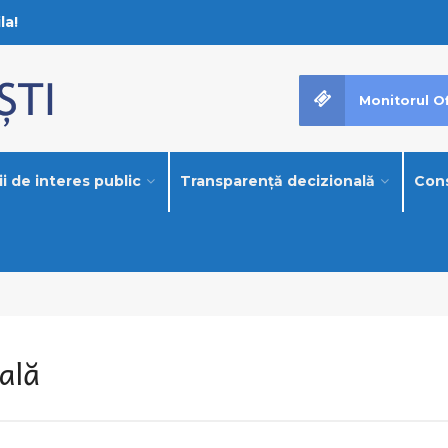
la!
Monitorul Of
i de interes public
Transparență decizională
Cons
ală