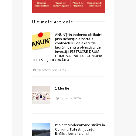
Ultimele articole
ANUNȚ-în vederea atribuirii
prin achiziție directă a
contractului de execuție
lucrări pentru obiectivul de
investiții PIETRUIRE DRUM
COMUNAL NR.14 , COMUNA
TUFEȘTI, JUD.BRĂILA
20 octombrie 2025
1 Martie
1 martie 2024
Proiect Modernizare străzi în
Comuna Tufești, județul
Brăila , beneficiar al