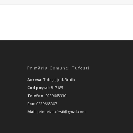
Primăria Comunei Tufești
Adresa:
Tufeşti, jud. Braila
Cod poştal:
817185
Telefon:
0239665330
Fax:
0239665307
Mail
: primariatufesti@gmail.com