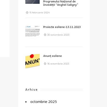
Programului Național de
Investiții “Anghel Saligny”
15 februarie 2024
Proiecte eoliene-13.11.2023
30 octombrie 2023
Anunț eoliene
16 octombrie 2023
Arhive
octombrie 2025