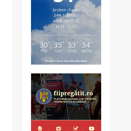
broken clouds
34% humidity
wind: 4m/s SE
H 31 • L 31
30
35
33
34
°
°
°
°
FRI
SAT
SUN
MON
Weather from OpenWeatherMap