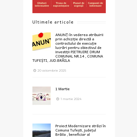
Ultimele articole
ANUNȚ-în vederea atribuirii
prin achiziție directă a
contractului de execuție
lucrări pentru obiectivul de
investiții PIETRUIRE DRUM
COMUNAL NR.14 , COMUNA
TUFEȘTI, JUD.BRĂILA
20 octombrie 2025
1 Martie
1 martie 2024
Proiect Modernizare străzi în
Comuna Tufești, județul
Brăila , beneficiar al