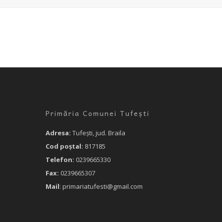
Primăria Comunei Tufești
Adresa:
Tufeşti, jud. Braila
Cod poştal:
817185
Telefon:
0239665330
Fax:
0239665307
Mail
: primariatufesti@gmail.com