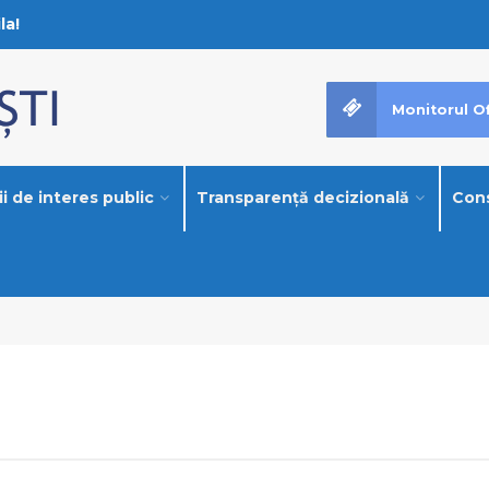
la!
Monitorul Of
i de interes public
Transparență decizională
Cons