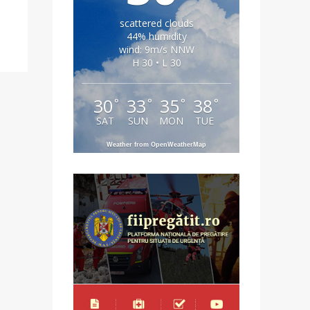
scattered clouds
44% humidity
wind: 9m/s NNW
H 30 • L 30
30
33
35
38
°
°
°
°
SAT
SUN
MON
TUE
Weather from OpenWeatherMap