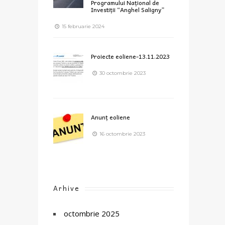
Programului Național de
Investiții “Anghel Saligny”
15 februarie 2024
Proiecte eoliene-13.11.2023
30 octombrie 2023
Anunț eoliene
16 octombrie 2023
Arhive
octombrie 2025