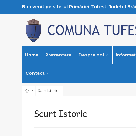
Bun venit pe site-ul Primăriei Tufești Județul Brăi
Home
Prezentare
Despre noi
Informați
Contact
Scurt Istoric
Scurt Istoric