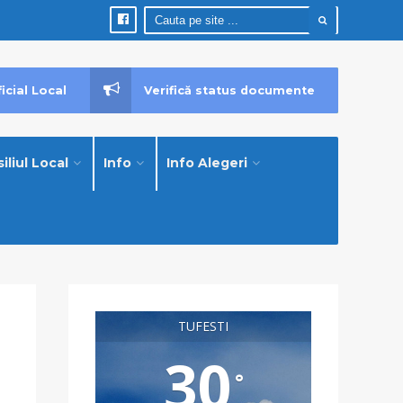
icial Local
Verifică status documente
iliul Local
Info
Info Alegeri
TUFESTI
30
°