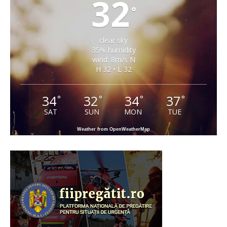
32
°
clear sky
35% humidity
wind: 8m/s N
H 32 • L 32
34
32
34
37
°
°
°
°
SAT
SUN
MON
TUE
Weather from OpenWeatherMap