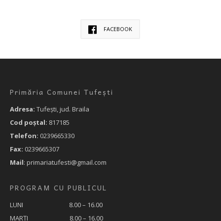
FACEBOOK
Primăria Comunei Tufești
Adresa:
Tufeşti, jud. Braila
Cod poştal:
817185
Telefon:
0239665330
Fax:
0239665307
Mail
: primariatufesti@gmail.com
PROGRAM CU PUBLICUL
LUNI 8.00 – 16.00
MARȚI 8.00 – 16.00