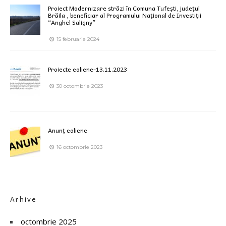
Proiect Modernizare străzi în Comuna Tufești, județul
Brăila , beneficiar al Programului Național de Investiții
“Anghel Saligny”
15 februarie 2024
Proiecte eoliene-13.11.2023
30 octombrie 2023
Anunț eoliene
16 octombrie 2023
Arhive
octombrie 2025