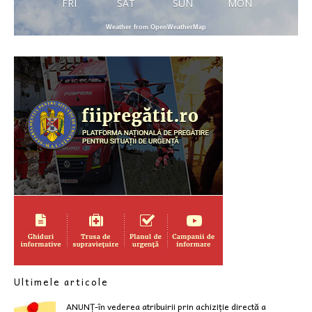
FRI
SAT
SUN
MON
Weather from OpenWeatherMap
Ultimele articole
ANUNȚ-în vederea atribuirii prin achiziție directă a