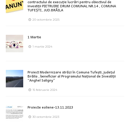
contractului de execuție lucrări pentru obiectivul de
investiții PIETRUIRE DRUM COMUNAL NR.14 , COMUNA
TUFEȘTI, JUD.BRĂILA
20 octombrie 2025
1 Martie
1 martie 2024
Proiect Modernizare străzi în Comuna Tufești, județul
Brăila , beneficiar al Programului Național de Investiții
“Anghel Saligny”
15 februarie 2024
Proiecte eoliene-13.11.2023
30 octombrie 2023