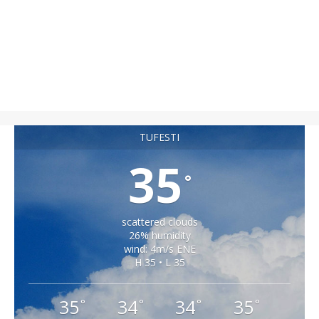
TUFESTI
35
°
scattered clouds
26% humidity
wind: 4m/s ENE
H 35 • L 35
35
34
34
35
°
°
°
°