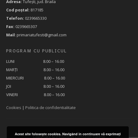
Adresa:
Tufeşti, jud. Braila
Cod poştal:
817185
Telefon:
0239665330
Fax:
0239665307
Mail
: primariatufesti@gmail.com
PROGRAM CU PUBLICUL
LUNI 8.00 – 16.00
MARȚI 8.00 – 16.00
MIERCURI 8.00 – 16.00
JOI 8.00 – 16.00
VINERI 8.00 – 16.00
Cookies
|
Politica de confidentialitate
Acest site foloseşte cookies. Navigând în continuare vă exprimaţi
Copyright © PRIMĂRIA Comunei Tufești