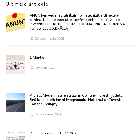
Ultimele articole
ANUNȚ-în vederea atribuirii prin achiziție directă a
contractului de execuție lucrări pentru obiectivul de
investiții PIETRUIRE DRUM COMUNAL NR.14 , COMUNA
TUFEȘTI, JUD.BRĂILA
20 octombrie 2025
1 Martie
1 martie 2024
Proiect Modernizare străzi în Comuna Tufești, județul
Brăila , beneficiar al Programului Național de Investiții
“Anghel Saligny”
15 februarie 2024
Proiecte eoliene-13.11.2023