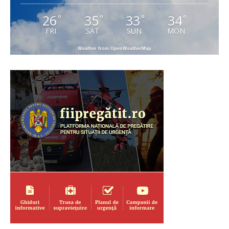
26
35
33
34
°
°
°
°
FRI
SAT
SUN
MON
Weather from OpenWeatherMap