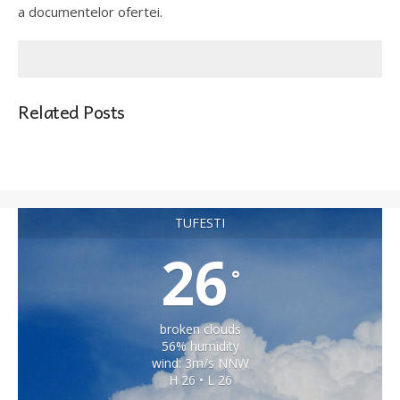
a documentelor ofertei.
Related Posts
TUFESTI
26
°
broken clouds
56% humidity
wind: 3m/s NNW
H 26 • L 26