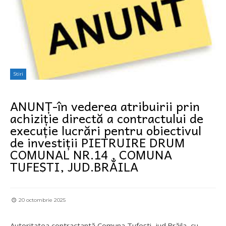
Stiri
ANUNȚ-în vederea atribuirii prin
achiziție directă a contractului de
execuție lucrări pentru obiectivul
de investiții PIETRUIRE DRUM
COMUNAL NR.14 , COMUNA
TUFEȘTI, JUD.BRĂILA
20 octombrie 2025
Autoritatea contractantă Comuna Tufești, jud.Brăila, cu