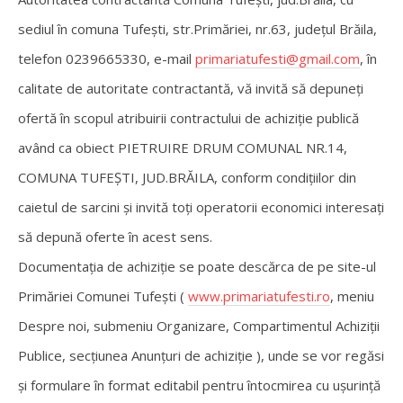
sediul în comuna Tufești, str.Primăriei, nr.63, județul Brăila,
telefon 0239665330, e-mail
primariatufesti@gmail.com
, în
calitate de autoritate contractantă, vă invită să depuneți
ofertă în scopul atribuirii contractului de achiziție publică
având ca obiect PIETRUIRE DRUM COMUNAL NR.14,
COMUNA TUFEȘTI, JUD.BRĂILA, conform condițiilor din
caietul de sarcini și invită toți operatorii economici interesați
să depună oferte în acest sens.
Documentația de achiziție se poate descărca de pe site-ul
Primăriei Comunei Tufești (
www.primariatufesti.ro
, meniu
Despre noi, submeniu Organizare, Compartimentul Achiziții
Publice, secțiunea Anunțuri de achiziție ), unde se vor regăsi
și formulare în format editabil pentru întocmirea cu ușurință