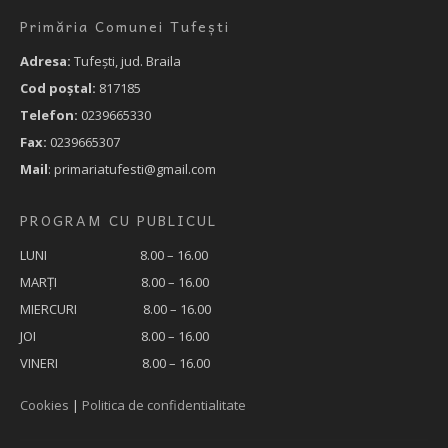
Primăria Comunei Tufești
Adresa:
Tufeşti, jud. Braila
Cod poştal:
817185
Telefon:
0239665330
Fax:
0239665307
Mail
: primariatufesti@gmail.com
PROGRAM CU PUBLICUL
LUNI 8.00 – 16.00
MARȚI 8.00 – 16.00
MIERCURI 8.00 – 16.00
JOI 8.00 – 16.00
VINERI 8.00 – 16.00
Cookies
|
Politica de confidentialitate