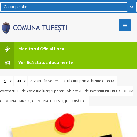
Monitorul Oficial Local
Verifică status documente
Stiri
ANUNȚ-în vederea atribuirii prin achiziție directă a
contractului de execuție lucrări pentru obiectivul de investiții PIETRUIRE DRUM
COMUNAL NR.14 , COMUNA TUFEȘTI, JUD.BRĂILA