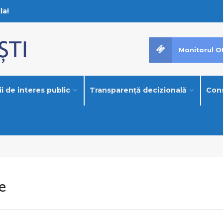
la!
Monitorul Of
i de interes public
Transparență decizională
Cons
e