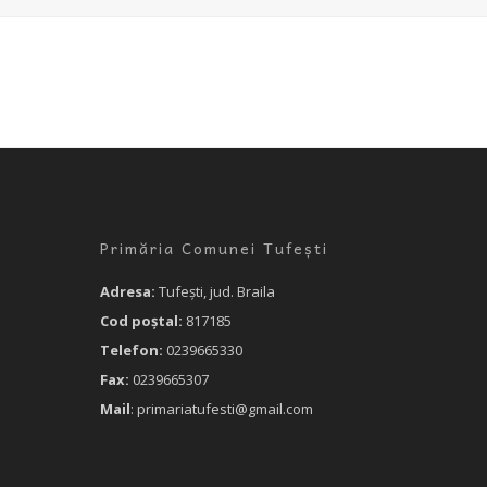
Primăria Comunei Tufești
Adresa:
Tufeşti, jud. Braila
Cod poştal:
817185
Telefon:
0239665330
Fax:
0239665307
Mail
: primariatufesti@gmail.com