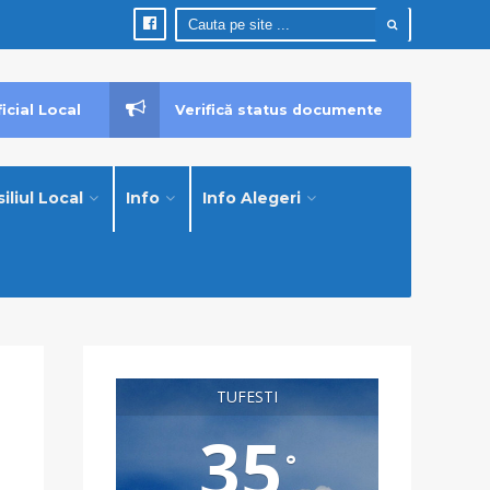
icial Local
Verifică status documente
iliul Local
Info
Info Alegeri
TUFESTI
35
°