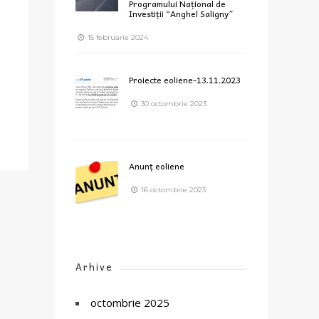
Programului Național de
Investiții “Anghel Saligny”
15 februarie 2024
Proiecte eoliene-13.11.2023
30 octombrie 2023
Anunț eoliene
16 octombrie 2023
Arhive
octombrie 2025