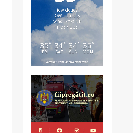
few clouds
26% humidity
wind: 5m/s NE
H 35 • L 35
35
34
34
35
°
°
°
°
FRI
SAT
SUN
MON
Weather from OpenWeatherMap