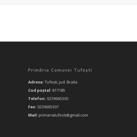
Primăria Comunei Tufești
Adresa:
Tufeşti, jud. Braila
Cod poştal:
817185
Telefon:
0239665330
Fax:
0239665307
Mail
: primariatufesti@gmail.com