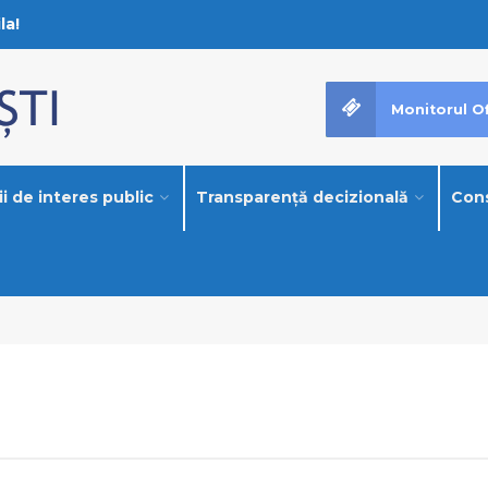
la!
Monitorul Of
i de interes public
Transparență decizională
Cons