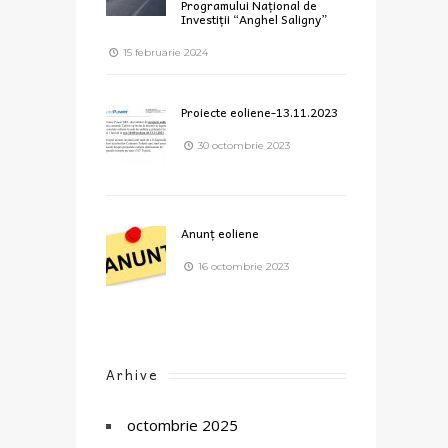
Programului Național de
Investiții “Anghel Saligny”
15 februarie 2024
Proiecte eoliene-13.11.2023
30 octombrie 2023
Anunț eoliene
16 octombrie 2023
Arhive
octombrie 2025