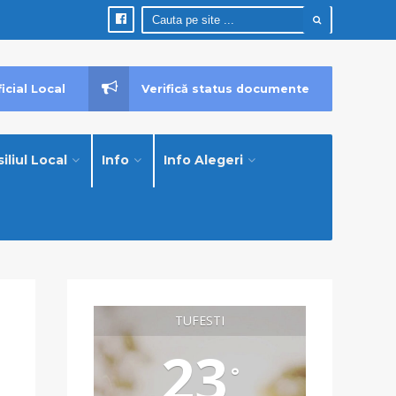
icial Local
Verifică status documente
iliul Local
Info
Info Alegeri
TUFESTI
23
°