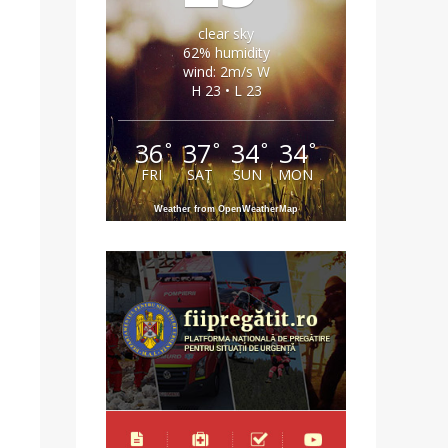
clear sky
62% humidity
wind: 2m/s W
H 23 • L 23
36
37
34
34
°
°
°
°
FRI
SAT
SUN
MON
Weather from OpenWeatherMap