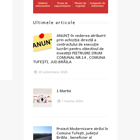
Ultimele articole
ANUNȚ-în vederea atribuirii
prin achiziție directă a
contractului de execuție
lucrări pentru obiectivul de
investiții PIETRUIRE DRUM
COMUNAL NR.14 , COMUNA
TUFEȘTI, JUD.BRĂILA
20 octombrie 2025
1 Martie
1 martie 2024
Proiect Modernizare străzi în
Comuna Tufești, județul
Brăila , beneficiar al