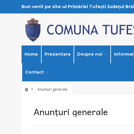
Bun venit pe site-ul Primăriei Tufești Județul Brăi
Home
Prezentare
Despre noi
Informați
Contact
Anunțuri generale
Anunțuri generale