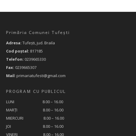
Primăria Comunei Tufești
Adresa:
Tufeşti, jud. Braila
Cod poştal:
817185
Telefon:
0239665330
Fax:
0239665307
Mail
: primariatufesti@gmail.com
PROGRAM CU PUBLICUL
LUNI 8.00 – 16.00
MARȚI 8.00 – 16.00
MIERCURI 8.00 – 16.00
JOI 8.00 – 16.00
VINERI 8.00 – 16.00