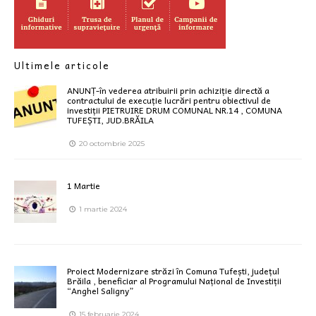
Ultimele articole
ANUNȚ-în vederea atribuirii prin achiziție directă a
contractului de execuție lucrări pentru obiectivul de
investiții PIETRUIRE DRUM COMUNAL NR.14 , COMUNA
TUFEȘTI, JUD.BRĂILA
20 octombrie 2025
1 Martie
1 martie 2024
Proiect Modernizare străzi în Comuna Tufești, județul
Brăila , beneficiar al Programului Național de Investiții
“Anghel Saligny”
15 februarie 2024