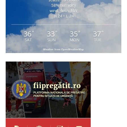
58% humidity
wind: 4m/s NW
H 24 • L 24
36
33
35
37
°
°
°
°
SAT
SUN
MON
TUE
Weather from OpenWeatherMap