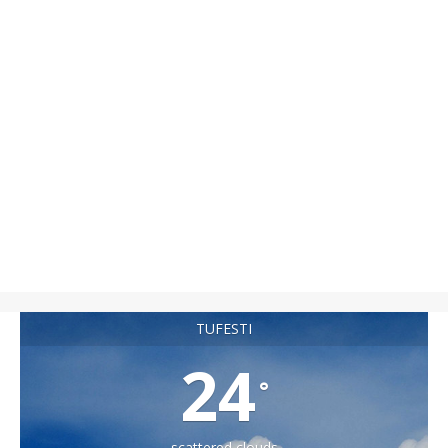
TUFESTI
24
°
scattered clouds